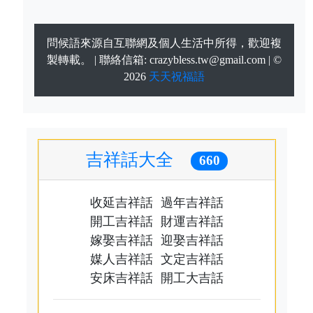
問候語來源自互聯網及個人生活中所得，歡迎複
製轉載。 | 聯絡信箱:
crazybless.tw@gmail.com
| ©
2026
天天祝福語
吉祥話大全
660
收延吉祥話
過年吉祥話
開工吉祥話
財運吉祥話
嫁娶吉祥話
迎娶吉祥話
媒人吉祥話
文定吉祥話
安床吉祥話
開工大吉話